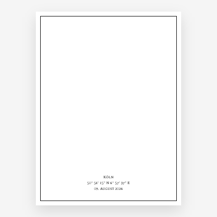
Köln
50° 56' 15" N 6° 57' 37" E
09. August 2026