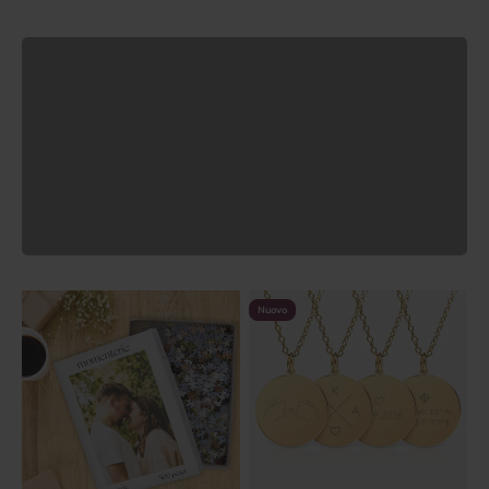
Argento
Scopri la collana Cuore con incisione
Scopri l'offerta
Precedente
Nuovo