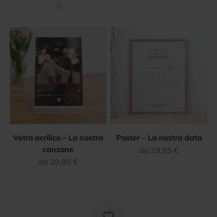
Oro
Argento
Vetro acrilico – La nostra
Poster – La nostra data
canzone
Prezzo scontato
da 29,95 €
Prezzo scontato
da 29,95 €