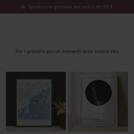
Vai al contenuto
Spedizione gratuita per ordini da 59 €
Mostra
Apri il menu di navigazione
Mostra il menu di ricerca
Momenterie
Per i grandi e piccoli momenti della vostra vita