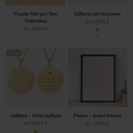
Puzzle foto per San
Collana con incisione
Valentino
Prezzo scontato
da 59,95 €
Prezzo scontato
da 29,00 €
Colore
Oro
Argento
Popolare
Collana – Cielo stellato
Poster – Amici famosi
Prezzo scontato
Prezzo scontato
da 59,95 €
da 29,95 €
Colore