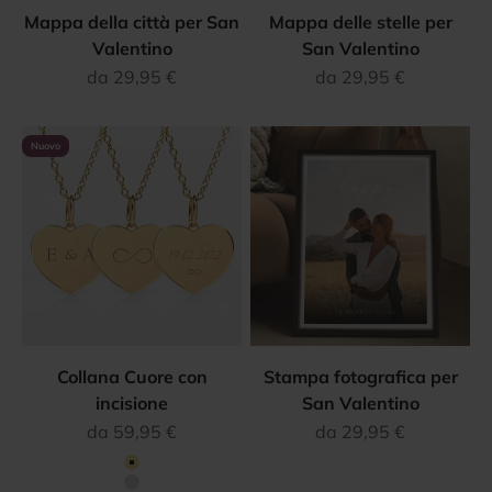
Mappa della città per San
Mappa delle stelle per
Valentino
San Valentino
Prezzo scontato
Prezzo scontato
da 29,95 €
da 29,95 €
Nuovo
Collana Cuore con
Stampa fotografica per
incisione
San Valentino
Prezzo scontato
Prezzo scontato
da 59,95 €
da 29,95 €
Colore
Oro