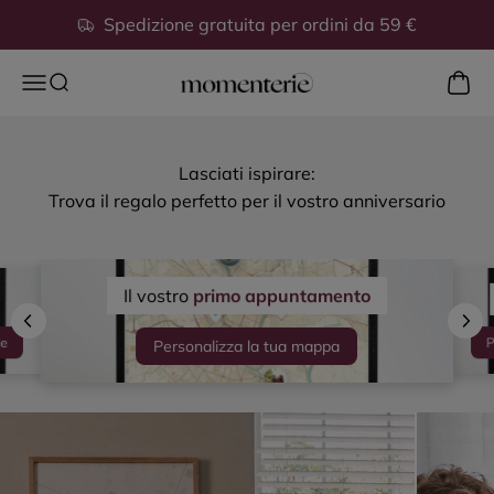
Vai al contenuto
Spedizione gratuita per ordini da 59 €
Mostra
Apri il menu di navigazione
Mostra il menu di ricerca
Momenterie
Lasciati ispirare:
Trova il regalo perfetto per il vostro anniversario
Il vostro
primo appuntamento
P
le
Personalizza la tua mappa