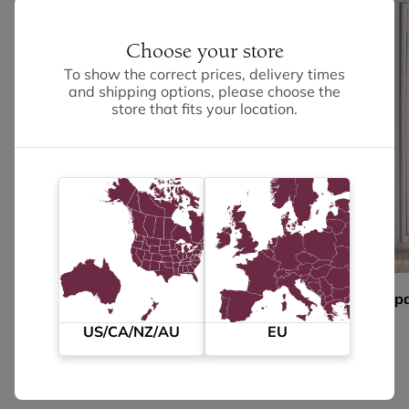
Choose your store
To show the correct prices, delivery times
and shipping options, please choose the
store that fits your location.
Mappa della città
Mappa 
Prezzo scontato
da 29,95 €
US/CA/NZ/AU
EU