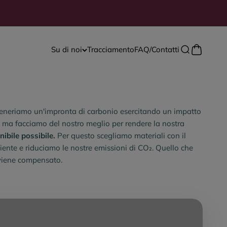
Mostra il c
Su di noi
Tracciamento
FAQ/Contatti
Mostra il menu
 generiamo un'impronta di carbonio esercitando un impatto
, ma facciamo del nostro meglio per rendere la nostra
nibile possibile.
Per questo scegliamo materiali con il
ente e riduciamo le nostre emissioni di CO₂. Quello che
 viene compensato.