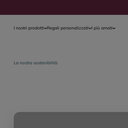
Vai al contenuto
I nostri prodotti
Regali personalizzati
I più amati
La nostra sostenibilità