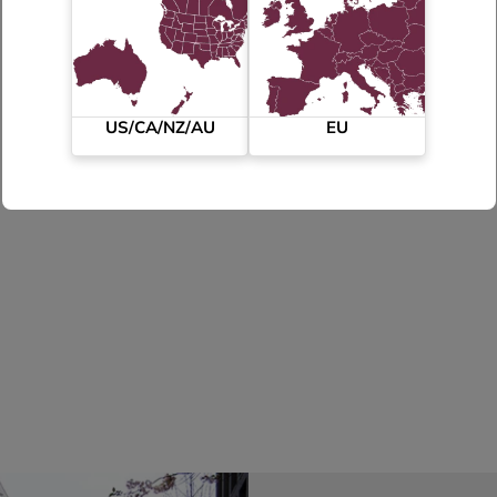
US/CA/NZ/AU
EU