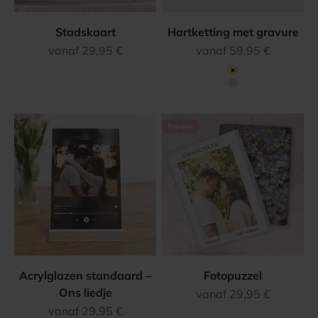
Stadskaart
Hartketting met gravure
Aanbiedingsprijs
Aanbiedingsprijs
vanaf 29,95 €
vanaf 59,95 €
Kleur
Goud
Zilver
Populair
Acrylglazen standaard –
Fotopuzzel
Ons liedje
Aanbiedingsprijs
vanaf 29,95 €
Aanbiedingsprijs
vanaf 29,95 €