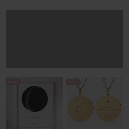
Ons highlight: Ketting – Sterrenhemel
Ontdek nu
Vorige
Populair
Populair