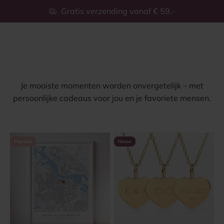
Naar inhoud
Gratis verzending vanaf € 59,-
Wink
Navigatiemenu openen
Zoeken openen
Momenterie
Je mooiste momenten worden onvergetelijk – met
persoonlijke cadeaus voor jou en je favoriete mensen.
Populair
Nieuw