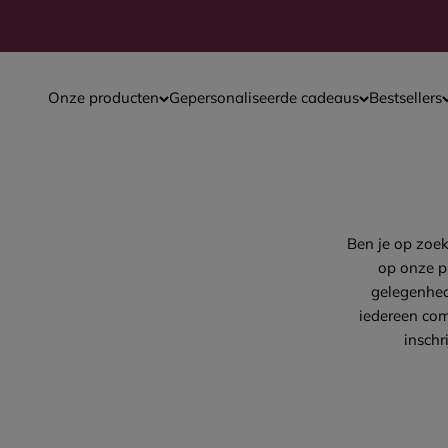
Naar inhoud
Onze producten
Gepersonaliseerde cadeaus
Bestsellers
Ben je op zoe
op onze pr
gelegenhed
iedereen comm
inschr