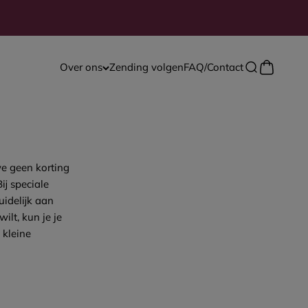
Winkelwa
Over ons
Zending volgen
FAQ/Contact
Zoeken open
e geen korting
ij speciale
idelijk aan
ilt, kun je je
 kleine