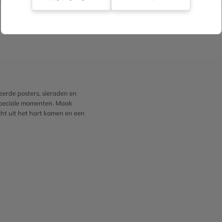
erde posters, sieraden en
 speciale momenten. Maak
cht uit het hart komen en een