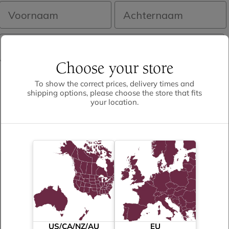
Voornaam
Achternaam
E-mailadres
Choose your store
Inschrijven
To show the correct prices, delivery times and
shipping options, please choose the store that fits
your location.
US/CA/NZ/AU
EU