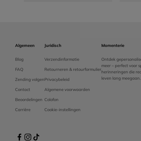
Algemeen
Juridisch
Momenterie
Blog
Verzendinformatie
Ontdek gepersonalise
meer – perfect voor
FAQ
Retourneren & retourformulier
herinneringen die re
leven lang meegaan.
Zending volgen
Privacybeleid
Contact
Algemene voorwaarden
Beoordelingen
Colofon
Carrière
Cookie-instellingen