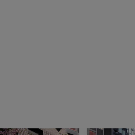
boomaanplant en internationale bosbescherming