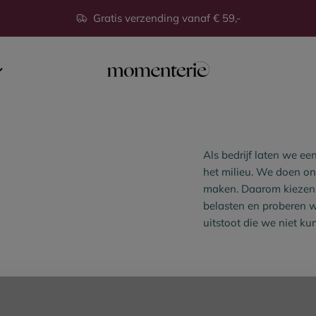
Gratis verzending vanaf € 59,-
Momenterie
Als bedrijf laten we e
het milieu. We doen o
maken. Daarom kiezen w
belasten en proberen w
uitstoot die we niet k