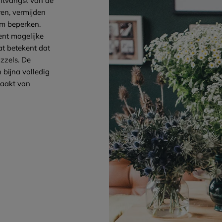
ontvangst van de
ren, vermijden
um beperken.
ent mogelijke
t betekent dat
zzels. De
 bijna volledig
maakt van