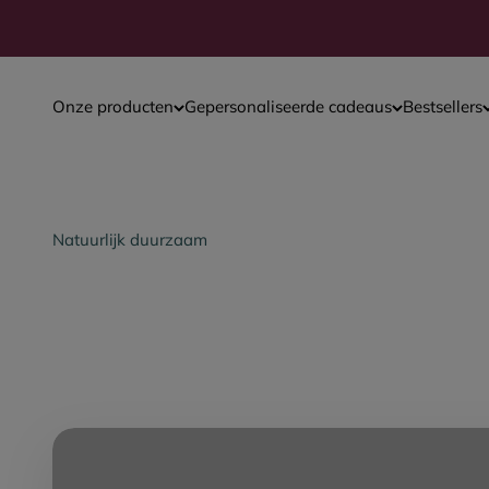
Naar inhoud
Onze producten
Gepersonaliseerde cadeaus
Bestsellers
Natuurlijk duurzaam