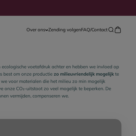
Winkelwa
Over ons
Zending volgen
FAQ/Contact
Zoeken open
en ecologische voetafdruk achter en hebben we invloed op
ns best om onze productie
zo milieuvriendelijk mogelijk
te
e voor materialen die het milieu zo min mogelijk
e onze CO₂-uitstoot zo veel mogelijk te beperken. De
unnen vermijden, compenseren we.