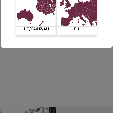
regionale
US/CA/NZ/AU
EU