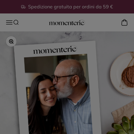
Vai al contenuto
Spedizione gratuita per ordini da 59 €
Mostra
Apri il menu di navigazione
Mostra il menu di ricerca
Momenterie
Ingrandisci immagine