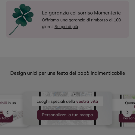
La garanzia col sorriso Momenterie
Offriamo una garanzia di rimborso di 100
giorni.
Scopri di più
Design unici per une festa del papà indimenticabile
Luoghi speciali della
vostra vita
Quand
bili
in un
Personalizza la tua mappa
e foto
Person