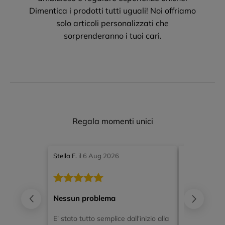
Dimentica i prodotti tutti uguali! Noi offriamo
solo articoli personalizzati che
sorprenderanno i tuoi cari.
Regala momenti unici
recensione di 5 stelle
recensione di 
Stella F.
il 6 Aug 2026
Giorgia A.
il 
Nessun problema
Bello e faci
E' stato tutto semplice dall'inizio alla
Bei prodotti,