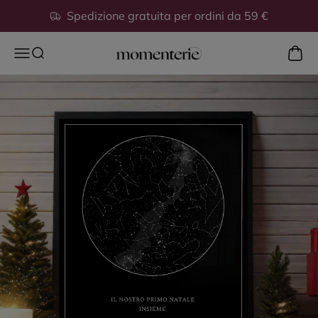
Vai al contenuto
Spedizione gratuita per ordini da 59 €
Mostra
Apri il menu di navigazione
Mostra il menu di ricerca
Momenterie