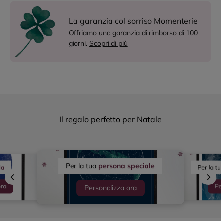
La garanzia col sorriso Momenterie
Offriamo una garanzia di rimborso di 100
giorni.
Scopri di più
Il regalo perfetto per Natale
Per la tua
persona speciale
Per la t
la
ora
Pe
Personalizza ora