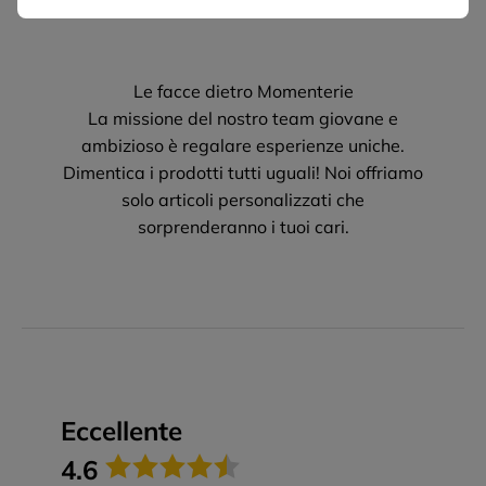
Le facce dietro Momenterie
La missione del nostro team giovane e
ambizioso è regalare esperienze uniche.
Dimentica i prodotti tutti uguali! Noi offriamo
solo articoli personalizzati che
sorprenderanno i tuoi cari.
Eccellente
4.6