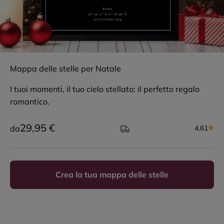
Mappa delle stelle per Natale
I tuoi momenti, il tuo cielo stellato: il perfetto regalo
romantico.
Prezzo scontato
29,95 €
da
4.61
Crea la tua mappa delle stelle