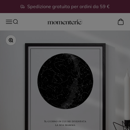
Vai al contenuto
Spedizione gratuita per ordini da 59 €
Mostra
Apri il menu di navigazione
Mostra il menu di ricerca
Momenterie
Ingrandisci immagine